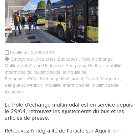
Publié le : 07/05/2019
Catégories :
Actualités
. Étiquettes :
Pôle d'échange
Multimodal
,
Grand Périgueux
,
Périgueux
,
Péribus
,
mobilité
,
Intermodalité
,
Multimodalité
, et
Aquitaine
.
Étiquettes :
Pôle d'échange Multimodal
,
Grand Périgueux
,
Périgueux
,
Péribus
,
mobilité
,
Intermodalité
,
Multimodalité
,
Aquitaine
Le Pôle d’échange multimodal est en service depuis
le 29/04, retrouvez les ajustements du bus et les
articles de presse.
Retrouvez l’intégralité de l’article sur Aqui.fr
ici