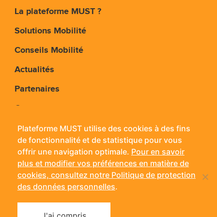
La plateforme MUST ?
Solutions Mobilité
Conseils Mobilité
Actualités
Partenaires
Contact
Plateforme MUST utilise des cookies à des fins
de fonctionnalité et de statistique pour vous
Plateforme MUST - 11 rue Jean Bouin - 24660
offrir une navigation optimale.
Pour en savoir
Coulounieix-Chamiers
plus et modifier vos préférences en matière de
Mobile :
06 14 56 42 38
- Tél. :
05 53 09 03 15
- Fax : 05
cookies, consultez notre Politique de protection
53 09 03 71
des données personnelles
.
Mentions légales
Politique de confidentialité
J'ai compris