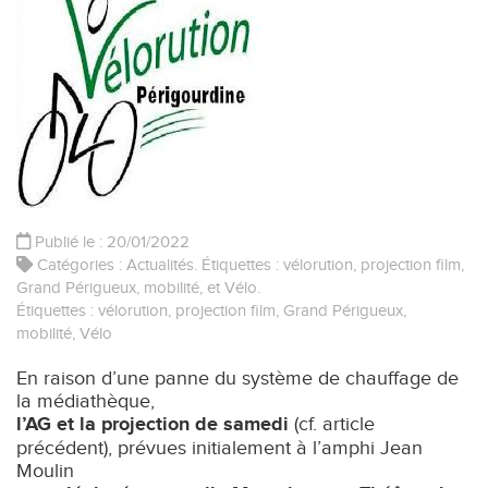
Publié le : 20/01/2022
Catégories :
Actualités
. Étiquettes :
vélorution
,
projection film
,
Grand Périgueux
,
mobilité
, et
Vélo
.
Étiquettes :
vélorution
,
projection film
,
Grand Périgueux
,
mobilité
,
Vélo
En raison d’une panne du système de chauffage de
la médiathèque,
l’AG et la projection de samedi
(cf. article
précédent), prévues initialement à l’amphi Jean
Moulin