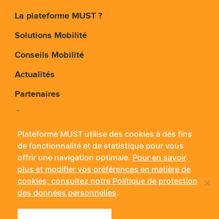
La plateforme MUST ?
Solutions Mobilité
Conseils Mobilité
Actualités
Partenaires
Contact
Plateforme MUST utilise des cookies à des fins
de fonctionnalité et de statistique pour vous
Plateforme MUST - 11 rue Jean Bouin - 24660
offrir une navigation optimale.
Pour en savoir
Coulounieix-Chamiers
plus et modifier vos préférences en matière de
Mobile :
06 14 56 42 38
- Tél. :
05 53 09 03 15
- Fax : 05
cookies, consultez notre Politique de protection
53 09 03 71
des données personnelles
.
Mentions légales
Politique de confidentialité