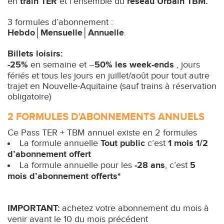
en
train
TER
et l’ensemble du
réseau Urbain
TBM.
3 formules d’abonnement :
Hebdo│Mensuelle│Annuelle
.
Billets loisirs:
-25%
en semaine et –
50% les week-ends
, jours
fériés et tous les jours en juillet/août pour tout autre
trajet en Nouvelle-Aquitaine (sauf trains à réservation
obligatoire)
2 FORMULES D’ABONNEMENTS ANNUELS
Ce Pass TER + TBM annuel existe en 2 formules
La formule annuelle
Tout public
c’est
1 mois 1/2
d’abonnement offert
La formule annuelle pour les
-28 ans
, c’est
5
mois d’abonnement offerts*
IMPORTANT:
achetez votre abonnement du mois à
venir avant le 10 du mois précédent