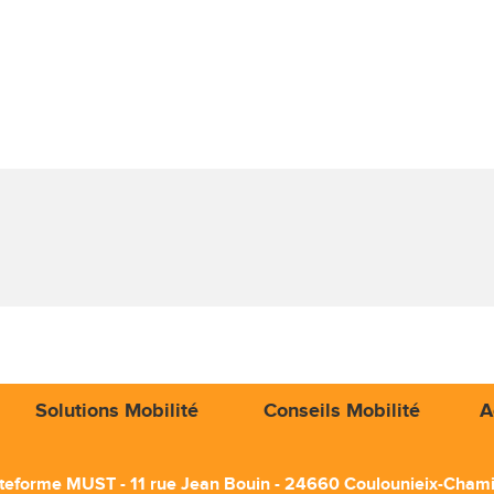
Solutions Mobilité
Conseils Mobilité
A
teforme MUST - 11 rue Jean Bouin - 24660 Coulounieix-Cham