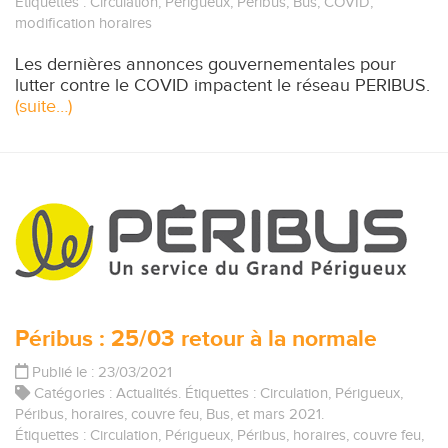
Étiquettes :
Circulation
,
Périgueux
,
Péribus
,
Bus
,
COVID
,
modification horaires
Les dernières annonces gouvernementales pour
lutter contre le COVID impactent le réseau PERIBUS.
(suite…)
Péribus : 25/03 retour à la normale
Publié le : 23/03/2021
Catégories :
Actualités
. Étiquettes :
Circulation
,
Périgueux
,
Péribus
,
horaires
,
couvre feu
,
Bus
, et
mars 2021
.
Étiquettes :
Circulation
,
Périgueux
,
Péribus
,
horaires
,
couvre feu
,