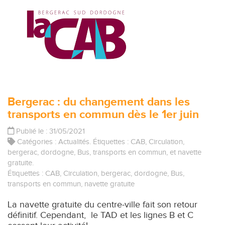
Bergerac : du changement dans les
transports en commun dès le 1er juin
Publié le : 31/05/2021
Catégories :
Actualités
. Étiquettes :
CAB
,
Circulation
,
bergerac
,
dordogne
,
Bus
,
transports en commun
, et
navette
gratuite
.
Étiquettes :
CAB
,
Circulation
,
bergerac
,
dordogne
,
Bus
,
transports en commun
,
navette gratuite
La navette gratuite du centre-ville fait son retour
définitif. Cependant, le TAD et les lignes B et C