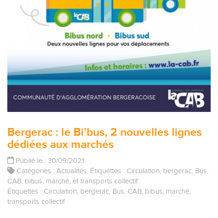
Bergerac : le Bi’bus, 2 nouvelles lignes
dédiées aux marchés
Publié le : 30/09/2021
Catégories :
Actualités
. Étiquettes :
Circulation
,
bergerac
,
Bus
,
CAB
,
bibus
,
marché
, et
transports collectif
.
Étiquettes :
Circulation
,
bergerac
,
Bus
,
CAB
,
bibus
,
marché
,
transports collectif