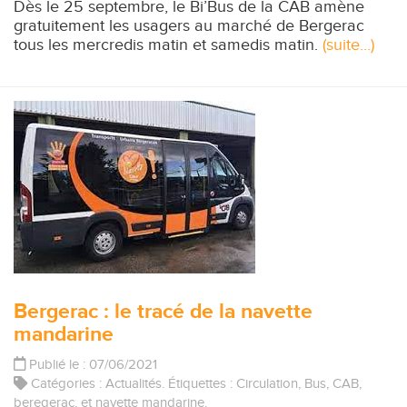
Dès le 25 septembre, le Bi’Bus de la CAB amène
gratuitement les usagers au marché de Bergerac
tous les mercredis matin et samedis matin.
(suite…)
Bergerac : le tracé de la navette
mandarine
Publié le : 07/06/2021
Catégories :
Actualités
. Étiquettes :
Circulation
,
Bus
,
CAB
,
beregerac
, et
navette mandarine
.