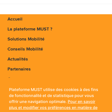
Accueil
La plateforme MUST ?
Solutions Mobilité
Conseils Mobilité
Actualités
Partenaires
Contact
Plateforme MUST utilise des cookies à des fins
de fonctionnalité et de statistique pour vous
Plateforme MUST - 11 rue Jean Bouin - 24660
offrir une navigation optimale.
Pour en savoir
Coulounieix-Chamiers
plus et modifier vos préférences en matière de
Mobile :
06 14 56 42 38
- Tél. :
05 53 09 03 15
- Fax : 05