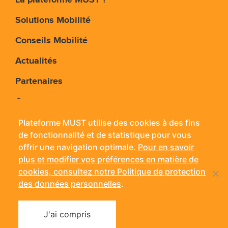
La plateforme MUST ?
Solutions Mobilité
Conseils Mobilité
Actualités
Partenaires
Contact
Plateforme MUST utilise des cookies à des fins
de fonctionnalité et de statistique pour vous
Plateforme MUST - 11 rue Jean Bouin - 24660
offrir une navigation optimale.
Pour en savoir
Coulounieix-Chamiers
plus et modifier vos préférences en matière de
Mobile :
06 14 56 42 38
- Tél. :
05 53 09 03 15
- Fax : 05
cookies, consultez notre Politique de protection
53 09 03 71
des données personnelles
.
Mentions légales
Politique de confidentialité
J'ai compris