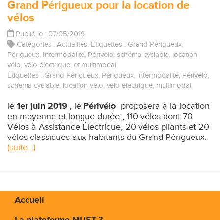
Grand Périgueux pour la location de
vélos
Publié le : 07/05/2019
Catégories :
Actualités
. Étiquettes :
Grand Périgueux
,
Périgueux
,
Intermodalité
,
Périvélo
,
schéma cyclable
,
location
vélo
,
vélo électrique
, et
multimodal
.
Étiquettes :
Grand Périgueux
,
Périgueux
,
Intermodalité
,
Périvélo
,
schéma cyclable
,
location vélo
,
vélo électrique
,
multimodal
le
1er juin 2019
, le
Périvélo
proposera à la location
en moyenne et longue durée , 110 vélos dont 70
Vélos à Assistance Électrique, 20 vélos pliants et 20
vélos classiques aux habitants du Grand Périgueux.
(suite…)
Accueil