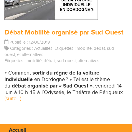
Débat Mobilité organisé par Sud-Ouest
Publié le : 12/06/2019
Catégories :
Actualités
. Étiquettes :
mobilité
,
débat
,
sud
ouest
, et
alternatives
.
Étiquettes :
mobilité
,
débat
,
sud ouest
,
alternatives
« Comment
sortir du règne de la voiture
individuelle
en Dordogne ? » Tel est le thème
du
débat organisé par « Sud Ouest »
, vendredi 14
juin à 10 h 45 à l’Odyssée, le Théâtre de Périgueux.
(suite…)
Accueil