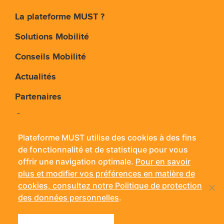
La plateforme MUST ?
Solutions Mobilité
Conseils Mobilité
Actualités
Partenaires
Contact
Plateforme MUST utilise des cookies à des fins
de fonctionnalité et de statistique pour vous
Plateforme MUST - 11 rue Jean Bouin - 24660
offrir une navigation optimale.
Pour en savoir
Coulounieix-Chamiers
plus et modifier vos préférences en matière de
Mobile :
06 14 56 42 38
- Tél. :
05 53 09 03 15
- Fax : 05
cookies, consultez notre Politique de protection
53 09 03 71
des données personnelles
.
Mentions légales
Politique de confidentialité