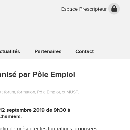
Espace Prescripteur
ctualités
Partenaires
Contact
nisé par Pôle Emploi
s :
forum
,
formation
,
Pôle Emploi
, et
MUST
.
 12 septembre 2019 de 9h30 à
-Chamiers.
afin de présenter les formations proposées