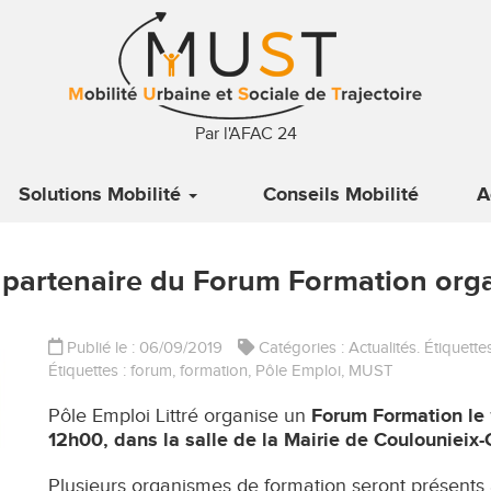
Par l'AFAC 24
Solutions Mobilité
Conseils Mobilité
A
partenaire du Forum Formation orga
Publié le : 06/09/2019
Catégories :
Actualités
. Étiquette
Étiquettes :
forum
,
formation
,
Pôle Emploi
,
MUST
Pôle Emploi Littré organise un
Forum Formation le
12h00, dans la salle de la Mairie de Coulounieix
Plusieurs organismes de formation seront présents 