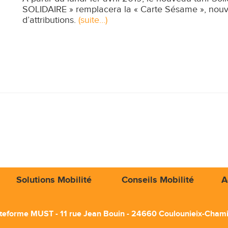
SOLIDAIRE » remplacera la « Carte Sésame », nouv
d’attributions.
(suite…)
Solutions Mobilité
Conseils Mobilité
A
teforme MUST - 11 rue Jean Bouin - 24660 Coulounieix-Cham
ile :
06 14 56 42 38
- Tél. :
05 53 09 03 15
- Fax : 05 53 09 0