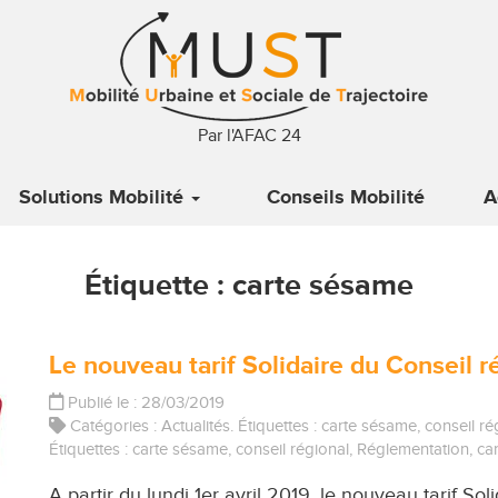
Par l'AFAC 24
Solutions Mobilité
Conseils Mobilité
A
Étiquette :
carte sésame
Le nouveau tarif Solidaire du Conseil ré
Publié le : 28/03/2019
Catégories :
Actualités
. Étiquettes :
carte sésame
,
conseil ré
Étiquettes :
carte sésame
,
conseil régional
,
Réglementation
,
car
A partir du lundi 1er avril 2019, le nouveau tarif Sol