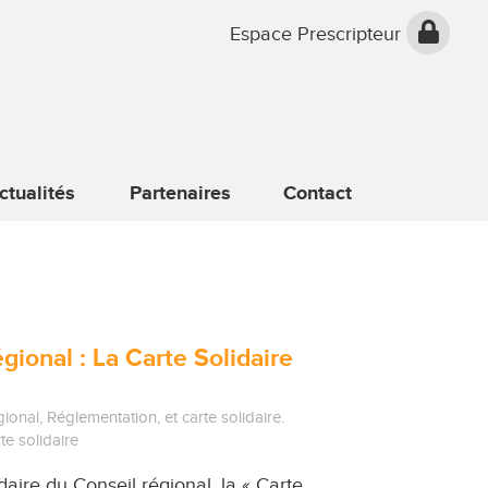
Espace Prescripteur
ctualités
Partenaires
Contact
gional : La Carte Solidaire
gional
,
Réglementation
, et
carte solidaire
.
te solidaire
idaire du Conseil régional, la « Carte