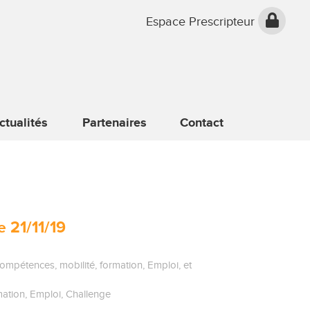
Espace Prescripteur
ctualités
Partenaires
Contact
e 21/11/19
ompétences
,
mobilité
,
formation
,
Emploi
, et
mation
,
Emploi
,
Challenge