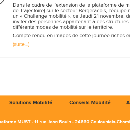
Dans le cadre de l’extension de la plateforme de m
de Trajectoire) sur le secteur Bergeracois, l’équipe
un « Challenge mobilité », ce Jeudi 21 novembre, da
inviter des personnes appartenant à des structures 
différents modes de mobilité sur le territoire.
Compte rendu en images de cette journée riches en 
(suite…)
Solutions Mobilité
Conseils Mobilité
A
teforme MUST - 11 rue Jean Bouin - 24660 Coulounieix-Cham
ile :
06 14 56 42 38
- Tél. :
05 53 09 03 15
- Fax : 05 53 09 0