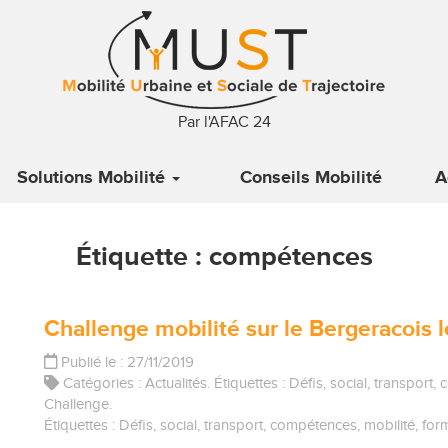
Par l'AFAC 24
Solutions Mobilité
Conseils Mobilité
A
Étiquette :
compétences
Challenge mobilité sur le Bergeracois l
Publié le : 27/11/2019
Catégories :
Actualités
. Étiquettes :
Défis
,
social
,
transport
,
c
Challenge
.
Étiquettes :
Défis
,
social
,
transport
,
compétences
,
mobilité
,
for